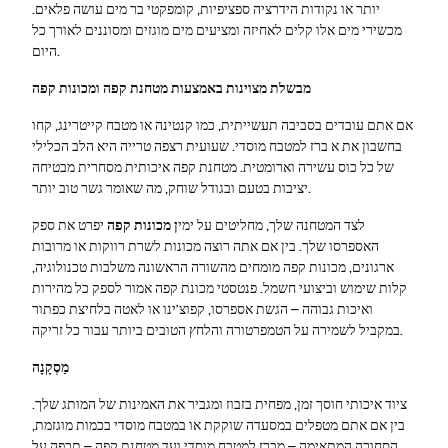
יותר או נקודות הידרציה ספציפיות, קומפקטי בר מים עושה פלאים.
מכשירי מים אלו קלים לאחיזה ומציעים מים מוגזים ומסוננים לאורך כל
היום.
מבשלת מצוינות באמצעות מטחנת קפה ומכונות קפה
אם אתם עובדים בסביבה תעשייתית, כמו קנטינה או מטבח קייטרינג, קחו
בחשבון את א ברז למטבח מוסדי. שעועית רצפה טרייה היא הלב הכלילי
של כל כוס עשירה וארומטית. מטחנת קפה איכותית מסחרית מבטיחה
יציבות בטעם ובגודל שוחק, מה שאומר גשר טוב יותר.
לצד המטחנה שלך, מחליטים על ימי
ן
מכונות קפה
יפרט את ספק
האספרסו שלך. בין אם אתה רוצה מכונות לשרת רווקות או מרובות
ארגונים, מכונות קפה מומחים מהשורה הראשונה משלבות טכנולוגיה,
קלות שימוש וביצועי חשמל. פנטסטי מכונת קפה אמור לספק כל מהירות
ואיכות גבוהה – הגשת אספרסו, קפוצ’ינו או לאטה בלחיצת כפתור
במקביל לשמירה על הטמפרטורה והלחץ הטובים ביותר עבור כל זריקה.
מַסְקָנָה
ציוד איכותי חוסך זמן, מפחית בזבוז ומגביר את האמינות של המותג שלך.
בין אם אתם מטפלים במסעדה שוקקת או במטבח מוסדי בכמות מוגזמת,
הסחורה המתאימה – מברז למטבח מוסדי ועד מטחנת קפה – תכפה על