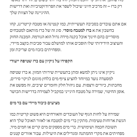
רק ברז – זה מרכיב חיוני שיכול לשפר את הפרודוקטיביות ואת דרישות
ההיגיינה של הצוות שלך.
אם אתם עובדים בסביבה תעשייתית, כמו קנטינה או מטבח קייטרינג, קחו
בחשבון את א
ברז למטבח מוסד
י. סוג זה של ברז מותאם למטבחים
מוסדיים בהם חינוך אוכל בקנה מידה גדול הוא הנורמה. המבנה החזק
והעיצוב הידידותי שלו הופכים אותו למושלם עבור סביבות בקצב מיידי,
ומפחיתים בזבוז מים וצריכת זמן.
הקפידו על ניקיון עם ברז שטיפה ייעודי
ניקיון אינו ניתן למשא ומתן בתעשיית שירותי המזון. א ברז שטיפה
למסעדה נועד במיוחד להציע ציוף מים בלחץ מוגזם לניקוי סירים,
מחבתות, כיורים ורצפות. עם ניהול חלק וחומרים יציבים, זה מפשט את
אופן החיטוי, שמירה על מטבח היגייני במקביל לעמידה בדרישות הכושר.
מציעים כיבוד מיידי עם בר מים
שמירה על לחות הגוף של העובדים והאורחים היא פשוט קריטית כמו
הגשת ארוחות טעימות. מתקין ברי מים למטבח או לאזור האוכל שלך היא
תשובה חכמה ושימושית. ברי מים מספקים מים קרים או חמים מיד,
מפחיתים את מקרי ההמתנה ומגדילים את היעילות. עבור אזורים קטנים