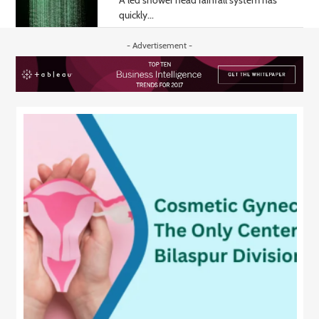
A led shower head rainfall system has
quickly...
- Advertisement -