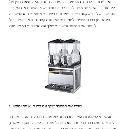
גאדג’ט נעים לפסגה המבטיח ביצועים, היגיינה והנאה יוצאת דופן של
Technology
לקוחות. בין אם אתה מתחיל פרויקט אירוח חדש או משדרג את המערך
העכשווי שלך, השקעה בציוד עמיד ועם ביצועים מוגזמים היא החשובה
ביותר. מִן ברז תעשייתי למסעדות למכונות קפה, הנה איך אתה יכול
Contact
לייפות את המרחב והשירות שלך עם החלופות המתאימות.
Us
שדרג את המטבח שלך עם ברז תעשייתי מקצועי
ברז תעשייתי למסעדות אמין היא המוזה של מטבח בתפקוד מוגזם. מעוצב
לסבול שימוש כבד בכל יום, הוא נותן גלישת מים יציבה, חוסן וגמישות,
מה שהופך את הניקוי והכנת המזון להרבה יותר פשוטים. זה יותר מאשר