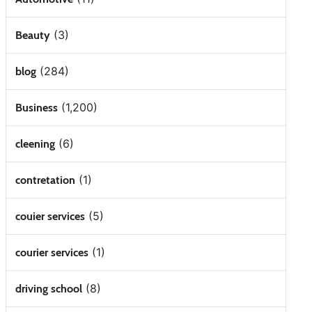
(3)
Beauty
(284)
blog
(1,200)
Business
(6)
cleening
(1)
contretation
(5)
couier services
(1)
courier services
(8)
driving school