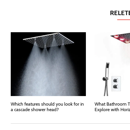
RELET
Which features should you look for in
What Bathroom T
a cascade shower head?
Explore with Hori