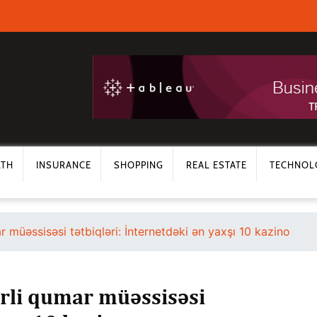
LTH
INSURANCE
SHOPPING
REAL ESTATE
TECHNOL
ar müəssisəsi tətbiqləri: İnternetdəki ən yaxşı 10 kazino
lirli qumar müəssisəsi