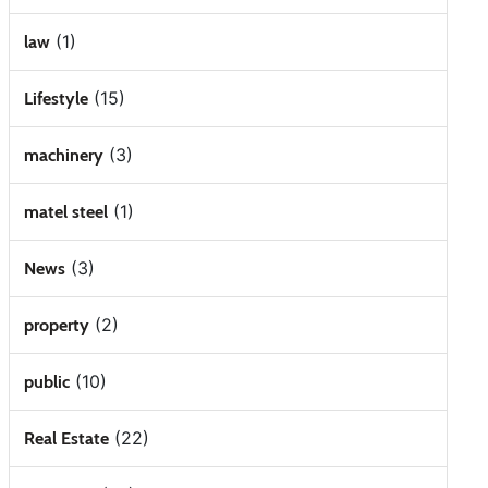
(1)
law
(15)
Lifestyle
(3)
machinery
(1)
matel steel
(3)
News
(2)
property
(10)
public
(22)
Real Estate