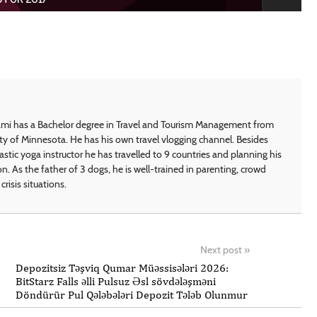
i has a Bachelor degree in Travel and Tourism Management from
ty of Minnesota. He has his own travel vlogging channel. Besides
astic yoga instructor he has travelled to 9 countries and planning his
on. As the father of 3 dogs, he is well-trained in parenting, crowd
crisis situations.
Next post
»
Depozitsiz Təşviq Qumar Müəssisələri 2026:
BitStarz Falls əlli Pulsuz Əsl sövdələşməni
Döndürür Pul Qələbələri Depozit Tələb Olunmur