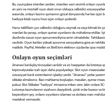
Bu, oyunçulara istənilən yerdən, istənilən vaxt sevimli onlayn oyunla
ən yeni və müxtəlif oyun dəsti onun olduqca cəlbedici xüsusiyyətləri
arasında, onlayn kazino qumarının gözəl dünyasında hər kəs üçün bir 
hədiyyə kitab oyunu hissi üçün onlayn pokerdir.
Hansı təkliflərin çox cəlbedici olduğunu seçmək və seçə bilmək bir ç
mərcləri ilə yanaşı, onlayn qumar oyunlarını da mühakimə etdilər. 
daxilində xüsusi oyun qanunvericiliyinə əmin olmalıdırlar. Təhlükəs
vacibdir. Oyun kartları yüksək qorunma səviyyələrinə görə ən təhlü
malikdir. PayPal, Neteller və Skrill kimi elektron cüzdanlar qısa müd
Onlayn oyun seçimləri
Ənənəvi bankçılıq tövsiyələri canlıdır və siz həqiqətən də lotereya q
kriptovalyutalar izah üçün daha populyarlaşır. Slot oyun müəssisələrin
xüsusiyyət bank sistemlərinin işlədiyi yerdir. "Ənənəvi" yerlər ya
sikkələr almalısınız. Bəzi məhkəmə boşluqları, məsələn, qumar müəssis
pulsuz Slot Sikkələri "hədiyyə" etməsinə imkan verir, lakin onlara SC-
Lotoreya kazinolarının siyahısını dəyişdiririk, çünki onlar buraxır və b
bəyəndiyim şey, onların oyunlarını izləməsi və slotlara mərc məhdudiy
məsləhət verməsidir.