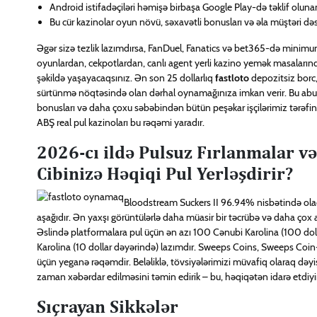
Android istifadəçiləri həmişə birbaşa Google Play-də təklif olunan
Bu cür kazinolar oyun növü, səxavətli bonusları və əla müştəri dəstə
Əgər sizə tezlik lazımdırsa, FanDuel, Fanatics və bet365-də minimu
oyunlardan, cekpotlardan, canlı agent yerli kazino yemək masalarınd
şəkildə yaşayacaqsınız. Ən son 25 dollarlıq
fastloto
depozitsiz borc,
sürtünmə nöqtəsində olan dərhal oynamağınıza imkan verir. Bu abunə 
bonusları və daha çoxu səbəbindən bütün peşəkar işçilərimiz tərəfi
ABŞ real pul kazinoları bu rəqəmi yaradır.
2026-cı ildə Pulsuz Fırlanmalar və
Cibinizə Həqiqi Pul Yerləşdirir?
Bloodstream Suckers II 96.94% nisbətində olaca
aşağıdır. Ən yaxşı görüntülərlə daha müasir bir təcrübə və daha çox 
Əslində platformalara pul üçün ən azı 100 Cənubi Karolina (100 dol
Karolina (10 dollar dəyərində) lazımdır. Sweeps Coins, Sweeps Coin-in
üçün yeganə rəqəmdir. Beləliklə, tövsiyələrimizi müvafiq olaraq dəyiş
zaman xəbərdar edilməsini təmin edirik – bu, həqiqətən idarə etdiyim
Sıçrayan Sikkələr