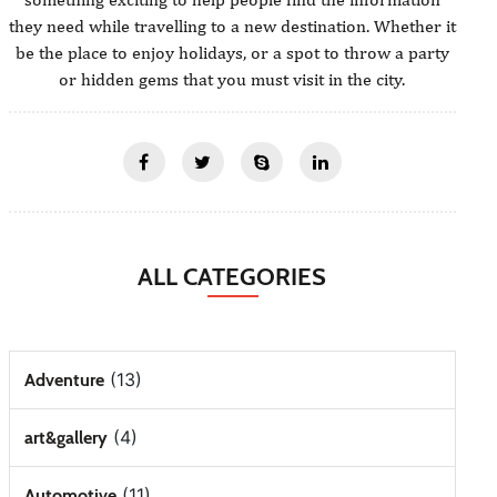
they need while travelling to a new destination. Whether it
be the place to enjoy holidays, or a spot to throw a party
or hidden gems that you must visit in the city.
ALL CATEGORIES
(13)
Adventure
(4)
art&gallery
(11)
Automotive