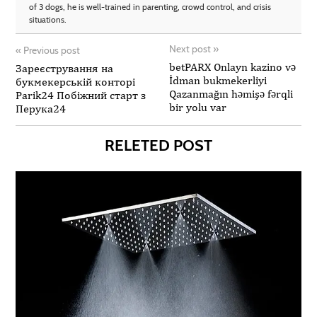
of 3 dogs, he is well-trained in parenting, crowd control, and crisis
situations.
Next post
»
«
Previous post
betPARX Onlayn kazino və
Зареєстрування на
İdman bukmekerliyi
букмекерській конторі
Qazanmağın həmişə fərqli
Parik24 Побіжний старт з
bir yolu var
Перука24
RELETED POST