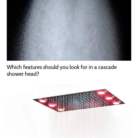
Which features should you look for in a cascade
shower head?