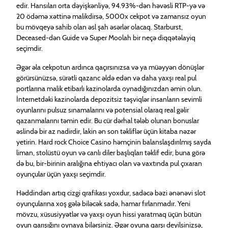
edir. Hansıları orta dəyişkənliyə, 94.93%-dən həvəsli RTP-yə və
20 ödəmə xəttinə malikdirsə, 5000x cekpot və zamansız oyun
bu mövqeyə sahib olan əsl şah əsərlər olacaq. Starburst,
Deceased-dən Guide və Super Moolah bir neçə diqqətəlayiq
seçimdir.
Əgər əla cekpotun ardınca qaçırsınızsa və ya müəyyən dönüşlər
görürsünüzsə, sürətli qazanc əldə edən və daha yaxşı real pul
portlarına malik etibarlı kazinolarda oynadığınızdan əmin olun.
İnternetdəki kazinolarda depozitsiz təşviqlər insanların sevimli
oyunlarını pulsuz sınamalarını və potensial olaraq real gəlir
qazanmalarını təmin edir. Bu cür dərhal tələb olunan bonuslar
əslində bir az nadirdir, lakin ən son təkliflər üçün kitaba nəzər
yetirin. Hard rock Choice Casino həmçinin balanslaşdırılmış sayda
liman, stolüstü oyun və canlı diler başlıqları təklif edir, buna görə
də bu, bir-birinin aralığına ehtiyacı olan və vaxtında pul çıxaran
oyunçular üçün yaxşı seçimdir.
Həddindən artıq cizgi qrafikası yoxdur, sadəcə bəzi ənənəvi slot
oyunçularına xoş gələ biləcək sadə, hamar fırlanmadır. Yeni
mövzu, xüsusiyyətlər və yaxşı oyun hissi yaratmaq üçün bütün
oyun qarışığını oynaya bilərsiniz. Əgər oyuna qarşı deyilsinizsə,