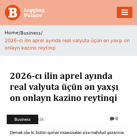
Adventure
Home
/
/
Business
2026-cı ilin aprel ayında real valyuta üçün ən yaxşı on
Business
onlayn kazino reytinqi
Education
Health
2026-cı ilin aprel ayında
real valyuta üçün ən yaxşı
Insurance
on onlayn kazino reytinqi
Shopping
0
Real
Business
June 27, 2026
Estate
Demək olar ki, bütün qumar müəssisələri sizə məhdud qazanma