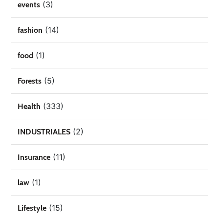
(3)
events
(14)
fashion
(1)
food
(5)
Forests
(333)
Health
(2)
INDUSTRIALES
(11)
Insurance
(1)
law
(15)
Lifestyle