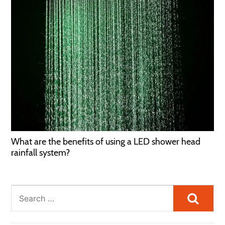
What are the benefits of using a LED shower head
rainfall system?
Searc