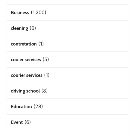
(1,200)
Business
(6)
cleening
(1)
contretation
(5)
couier services
(1)
courier services
(8)
driving school
(28)
Education
(6)
Event