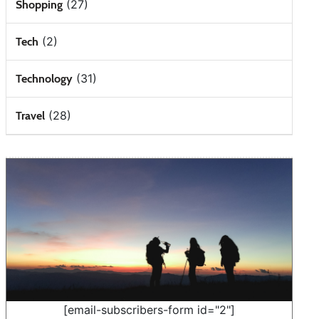
(27)
Shopping
(2)
Tech
(31)
Technology
(28)
Travel
[email-subscribers-form id="2"]