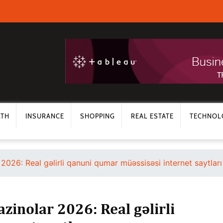
LTH
INSURANCE
SHOPPING
REAL ESTATE
TECHNOL
2026: Real gəlirli qanuni qumar müəssisəsi internet saytları
zinolar 2026: Real gəlirli