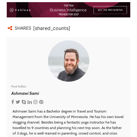
[shared_counts]
SHARES
Post Author
Ashmawi Sami
Ashmawi Sami has a Bachelor degree in Travel and Tourism
Management from the University of Minnesota. He has his own travel
vlogging channel. Besides being a fantastic yoga instructor he has
travelled to 9 countries and planning his next trip soon. As the father
of 3 dogs, he is well-trained in parenting, crowd control, and crisis