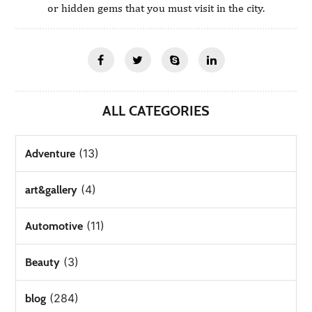
or hidden gems that you must visit in the city.
ALL CATEGORIES
(13)
Adventure
(4)
art&gallery
(11)
Automotive
(3)
Beauty
(284)
blog