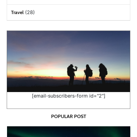
(28)
Travel
[email-subscribers-form id="2"]
POPULAR POST