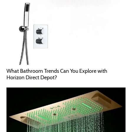
What Bathroom Trends Can You Explore with
Horizon Direct Depot?