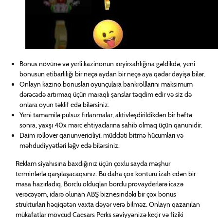
Bonus növünə və yerli kazinonun xeyirxahlığına gəldikdə, yeni
bonusun etibarlılığı bir neçə aydan bir neçə aya qədər dəyişə bilər.
Onlayn kazino bonusları oyunçulara bankrolllarını maksimum
dərəcədə artırmaq üçün maraqlı şanslar təqdim edir və siz də
onlara oyun təklif edə bilərsiniz.
Yeni tamamilə pulsuz fırlanmalar, aktivləşdirildikdən bir həftə
sonra, yaxşı 40x mərc ehtiyaclarına sahib olmaq üçün qanunidir.
Daim rollover qanunvericiliyi, müddəti bitmə hücumları və
məhdudiyyətləri ləğv edə bilərsiniz.
Reklam siyahısına baxdığınız üçün çoxlu sayda məşhur
terminlərlə qarşılaşacaqsınız. Bu daha çox konturu izah edən bir
masa hazırladıq. Borclu olduqları borclu provayderlərə icazə
verəcəyəm, idarə olunan ABŞ biznesindəki bir çox bonus
strukturları həqiqətən vaxta dəyər verə bilməz. Onlayn qazanılan
mükafatlar mövcud Caesars Perks səviyyənizə keçir və fiziki