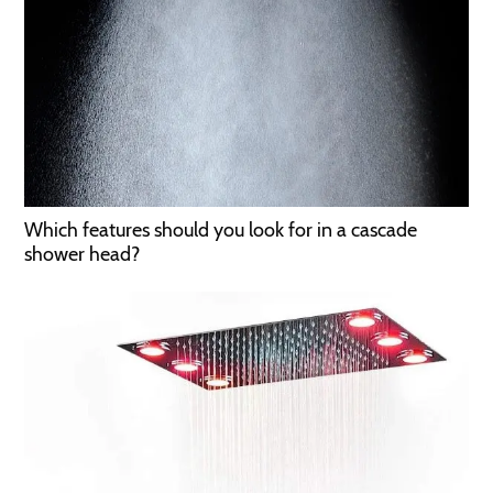
Which features should you look for in a cascade
shower head?