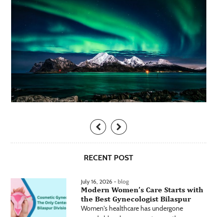
RECENT POST
July 16, 2026 -
blog
Modern Women’s Care Starts with
the Best Gynecologist Bilaspur
Women's healthcare has undergone