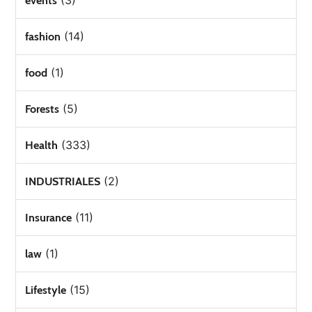
events
(14)
fashion
(1)
food
(5)
Forests
(333)
Health
(2)
INDUSTRIALES
(11)
Insurance
(1)
law
(15)
Lifestyle