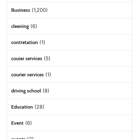
(1,200)
Business
(6)
cleening
(1)
contretation
(5)
couier services
(1)
courier services
(8)
driving school
(28)
Education
(6)
Event
(3)