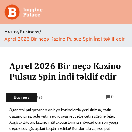
Adventure
Home
/
/
Business
Aprel 2026 Bir neçə Kazino Pulsuz Spin İndi təklif edir
Business
Education
Aprel 2026 Bir neçə Kazino
Health
Pulsuz Spin İndi təklif edir
Insurance
0
Business
June 29, 2026
Shopping
Əgər real pul qazanan onlayn kazinolarda yenisinizsə, çətin
Real
qazandığınız pulu yatırmaq ideyası əvvəlcə çətin görünə bilər.
Xoşbəxtlikdən, kazino mütəxəssislərimiz mövcud olan ən yaxşı
Estate
depozitsiz güzəştləri təqdim edirlər! Bundan əlavə, real pul