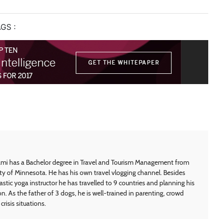
GS :
i has a Bachelor degree in Travel and Tourism Management from
ty of Minnesota. He has his own travel vlogging channel. Besides
astic yoga instructor he has travelled to 9 countries and planning his
on. As the father of 3 dogs, he is well-trained in parenting, crowd
crisis situations.