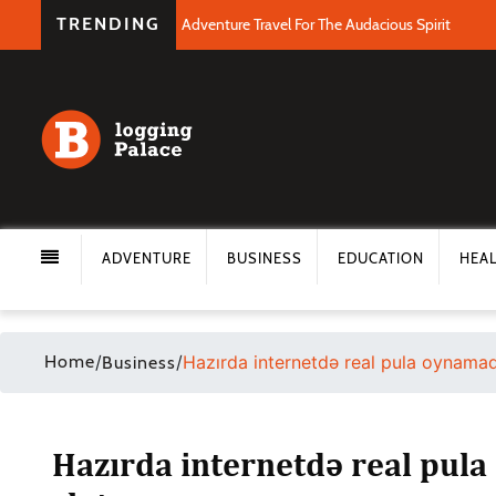
TRENDING
Adventure Travel For The Audacious Spirit
ADVENTURE
BUSINESS
EDUCATION
HEA
Home
/
/
Hazırda internetdə real pula oynamaq
Business
Hazırda internetdə real pul