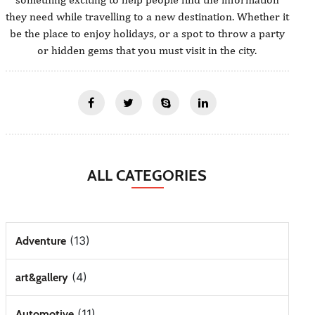
they need while travelling to a new destination. Whether it
be the place to enjoy holidays, or a spot to throw a party
or hidden gems that you must visit in the city.
ALL CATEGORIES
(13)
Adventure
(4)
art&gallery
(11)
Automotive