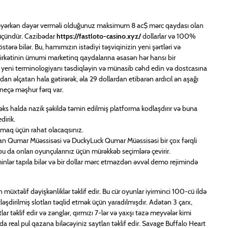
ləyərkən dəyər verməli olduğunuz maksimum 8 ac$ mərc qaydası olan
 üçündür. Cazibədar
https://fastloto-casino.xyz/
dollarlar və 100%
tərə bilər. Bu, hamımızın istədiyi təşviqinizin yeni şərtləri və
mar şirkətinin ümumi marketinq qaydalarına əsasən hər hansı bir
a yeni terminologiyanı təsdiqləyin və münasib cəhd edin və dostcasına
n əlçatan hala gətirərək, əla 29 dollardan etibarən ardıcıl ən aşağı
r neçə məşhur fərq var.
ks halda nazik şəkildə təmin edilmiş platforma kodlaşdırır və buna
dirik.
namaq üçün rahat olacaqsınız.
oran Qumar Müəssisəsi və DuckyLuck Qumar Müəssisəsi bir çox fərqli
u da onları oyunçularınız üçün mürəkkəb seçimlərə çevirir.
lər tapıla bilər və bir dollar mərc etməzdən əvvəl demo rejimində
 müxtəlif dəyişkənliklər təklif edir. Bu cür oyunlar iyirminci 100-cü ildə
dirilmiş slotları təqlid etmək üçün yaradılmışdır. Adətən 3 çarx,
 təklif edir və zənglər, qırmızı 7-lər və yaxşı təzə meyvələr kimi
 real pul qazana biləcəyiniz saytları təklif edir. Savage Buffalo Heart