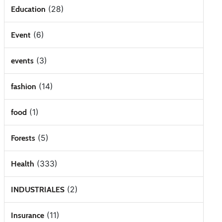
(28)
Education
(6)
Event
(3)
events
(14)
fashion
(1)
food
(5)
Forests
(333)
Health
(2)
INDUSTRIALES
(11)
Insurance