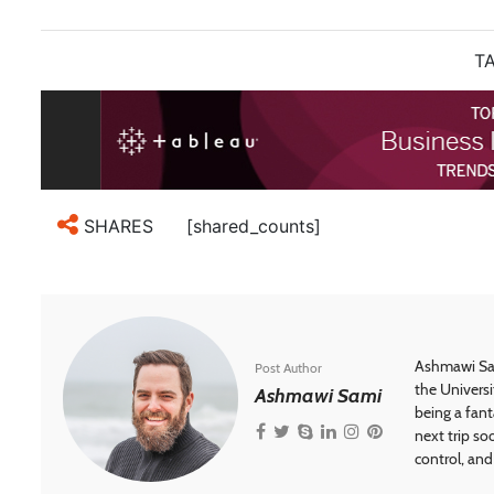
TA
[shared_counts]
SHARES
Ashmawi Sam
Post Author
the Universi
Ashmawi Sami
being a fant
next trip so
control, and 