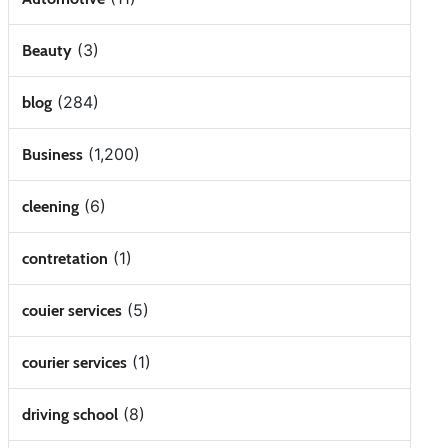
(3)
Beauty
(284)
blog
(1,200)
Business
(6)
cleening
(1)
contretation
(5)
couier services
(1)
courier services
(8)
driving school