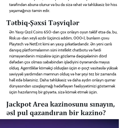
tərəfindən abunə olunur və bu da sizə rahat və təhlükəsiz bir hiss
yaşamağınızı təmin edir.
Tətbiq-Şəxsi Təşviqlər
Ən Yaxşı Qızıl Coins 650-dən çox onlayn oyun təklif etsə də, bu,
Risk.us-dan xeyli azdır (üçüncü addım, 000+), bunların çoxu
Playtech və NetEnt kimi ən yaxşı şirkətlərdəndir. Ən yeni canlı
danışıq platformalarının süni intellekt chatbotu və fərdi
nümayəndənin müzakirə üçün gözləmə dəqiqələrinin dörd
dəfədən çox olması səbəbindən işlədiyini öyrənəndə məyus
olduq. Agentliklər köməkçi olduqları üçün e-poçt vasitəsilə yüksək
səviyyəli yardımdan məmnun olduq və hər şeyi tez bir zamanda
həll edə bilərsiniz. Daha təhlükəsiz və daha aydın onlayn qumar
dünyasından uzaqlaşmağı hədəfləyən fəaliyyətimizi göstərmək
üçün hazırlanmış bir göyərtə, sizə kömək etmək üçün.
Jackpot Area kazinosunu sınayın,
əsl pul qazandıran bir kazino?