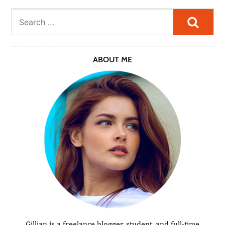
Searc
ABOUT ME
Gillian is a freelance blogger, student, and full-time