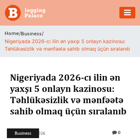
Adventure
Home
/
/
Business
Nigeriyada 2026-cı ilin ən yaxşı 5 onlayn kazinosu:
Business
Təhlükəsizlik və mənfəətə sahib olmaq üçün sıralanıb
Education
Health
Nigeriyada 2026-cı ilin ən
yaxşı 5 onlayn kazinosu:
Insurance
Təhlükəsizlik və mənfəətə
Shopping
sahib olmaq üçün sıralanıb
Real
Estate
0
Business
June 28, 2026