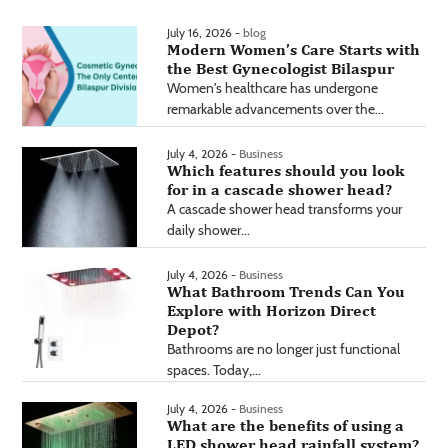
July 16, 2026 -
blog
Modern Women’s Care Starts with
the Best Gynecologist Bilaspur
Women's healthcare has undergone
remarkable advancements over the...
July 4, 2026 -
Business
Which features should you look
for in a cascade shower head?
A cascade shower head transforms your
daily shower...
July 4, 2026 -
Business
What Bathroom Trends Can You
Explore with Horizon Direct
Depot?
Bathrooms are no longer just functional
spaces. Today,...
July 4, 2026 -
Business
What are the benefits of using a
LED shower head rainfall system?