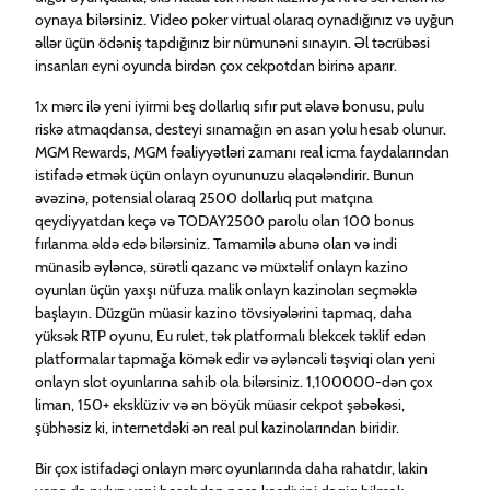
oynaya bilərsiniz. Video poker virtual olaraq oynadığınız və uyğun
əllər üçün ödəniş tapdığınız bir nümunəni sınayın. Əl təcrübəsi
insanları eyni oyunda birdən çox cekpotdan birinə aparır.
1x mərc ilə yeni iyirmi beş dollarlıq sıfır put əlavə bonusu, pulu
riskə atmaqdansa, desteyi sınamağın ən asan yolu hesab olunur.
MGM Rewards, MGM fəaliyyətləri zamanı real icma faydalarından
istifadə etmək üçün onlayn oyununuzu əlaqələndirir. Bunun
əvəzinə, potensial olaraq 2500 dollarlıq put matçına
qeydiyyatdan keçə və TODAY2500 parolu olan 100 bonus
fırlanma əldə edə bilərsiniz. Tamamilə abunə olan və indi
münasib əyləncə, sürətli qazanc və müxtəlif onlayn kazino
oyunları üçün yaxşı nüfuza malik onlayn kazinoları seçməklə
başlayın. Düzgün müasir kazino tövsiyələrini tapmaq, daha
yüksək RTP oyunu, Eu rulet, tək platformalı blekcek təklif edən
platformalar tapmağa kömək edir və əyləncəli təşviqi olan yeni
onlayn slot oyunlarına sahib ola bilərsiniz. 1,100000-dən çox
liman, 150+ eksklüziv və ən böyük müasir cekpot şəbəkəsi,
şübhəsiz ki, internetdəki ən real pul kazinolarından biridir.
Bir çox istifadəçi onlayn mərc oyunlarında daha rahatdır, lakin