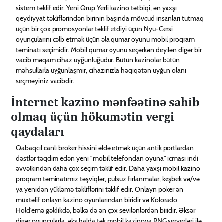
sistem təklif edir. Yeni Qrup Yerli kazino tətbiqi, ən yaxşı
qeydiyyat təkliflərindən birinin başında mövcud insanları tutmaq
üçün bir çox promosyonlar təklif etdiyi üçün Nyu-Cersi
oyunçularını cəlb etmək üçün əla qumar oyunu mobil proqram
təminatı seçimidir. Mobil qumar oyunu seçərkən deyilən digər bir
vacib məqam cihaz uyğunluğudur. Bütün kazinolar bütün
məhsullarla uyğunlaşmır, cihazınızla həqiqətən uyğun olanı
seçməyiniz vacibdir.
İnternet kazino mənfəətinə sahib
olmaq üçün hökumətin vergi
qaydaları
Qabaqcıl canlı broker hissini əldə etmək üçün antik portlardan
dəstlər təqdim edən yeni "mobil telefondan oyuna" icması indi
əvvəlkindən daha çox seçim təklif edir. Daha yaxşı mobil kazino
proqram təminatımız təşviqlər, pulsuz fırlanmalar, keşbek və/və
ya yenidən yükləmə təkliflərini təklif edir. Onlayn poker ən
müxtəlif onlayn kazino oyunlarından biridir və Kolorado
Hold'emə gəldikdə, bəlkə də ən çox sevilənlərdən biridir. Əksər
digər oyunçularla, əks halda tək mobil kazinoya RNG serverləri ilə