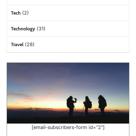
(2)
Tech
(31)
Technology
(28)
Travel
[email-subscribers-form id="2"]