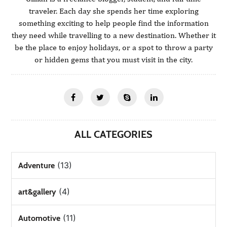
traveler. Each day she spends her time exploring
something exciting to help people find the information
they need while travelling to a new destination. Whether it
be the place to enjoy holidays, or a spot to throw a party
or hidden gems that you must visit in the city.
ALL CATEGORIES
(13)
Adventure
(4)
art&gallery
(11)
Automotive