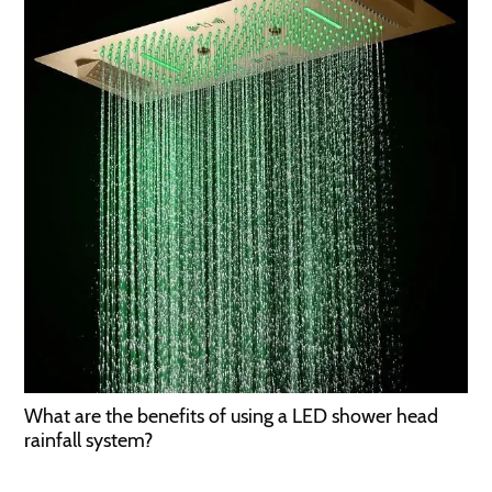
What are the benefits of using a LED shower head
rainfall system?