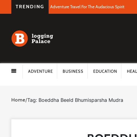
TRENDING
Adventure Travel For The Audacious Spirit
ADVENTURE
BUSINESS
EDUCATION
HEA
Home
/
Tag: Boeddha Beeld Bhumisparsha Mudra