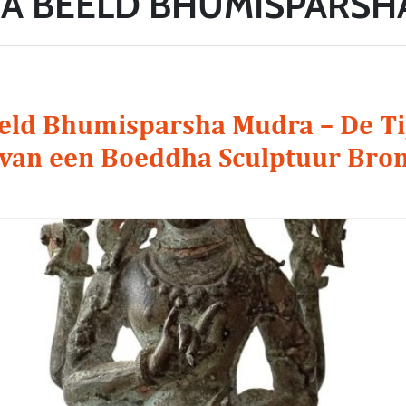
A BEELD BHUMISPARSH
ld Bhumisparsha Mudra – De Ti
van een Boeddha Sculptuur Bro