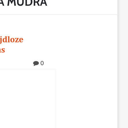
A MUDRA
jdloze
ns
0