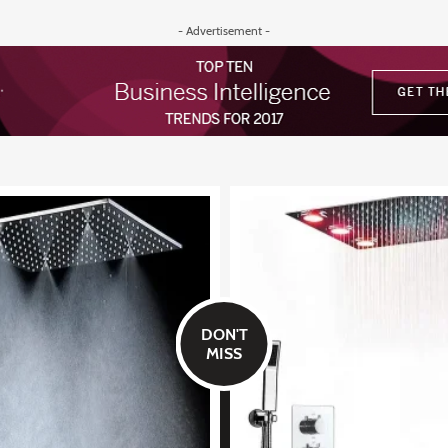
- Advertisement -
DON'T
MISS