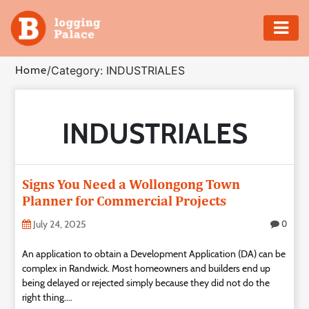
Adventure
Home
/
Category: INDUSTRIALES
Business
INDUSTRIALES
Education
Health
Signs You Need a Wollongong Town
Insurance
Planner for Commercial Projects
July 24, 2025
0
Shopping
An application to obtain a Development Application (DA) can be
complex in Randwick. Most homeowners and builders end up
Real
being delayed or rejected simply because they did not do the
Estate
right thing....