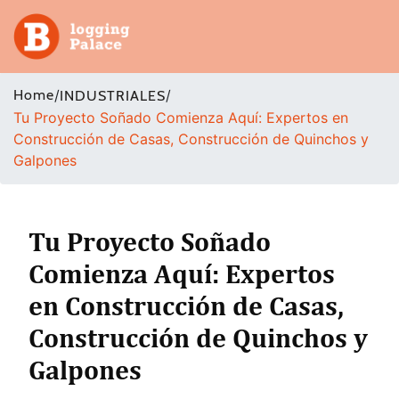
Adventure
Home
/
/
INDUSTRIALES
Tu Proyecto Soñado Comienza Aquí: Expertos en
Business
Construcción de Casas, Construcción de Quinchos y
Galpones
Education
Health
Tu Proyecto Soñado
Insurance
Comienza Aquí: Expertos
en Construcción de Casas,
Shopping
Construcción de Quinchos y
Real
Galpones
Estate