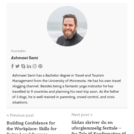
Post Author
Ashmawi Sami
Ashmawi Sami has a Bachelor degree in Travel and Tourism
Management from the University of Minnesota. He has his own travel
vlogging channel. Besides being a fantastic yoga instructor he has
travelled to 9 countries and planning his next trip soon. As the father
of 3 dogs, he is well-trained in parenting, crowd control, and crisis
situations.
Next post
»
«
Previous post
Sådan skriver du en
Building Confidence for
uforglemmelig festtale –
the Workplace: Skills for
fra Tale til Konfirmation til