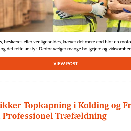
des, beskæres eller vedligeholdes, kræver det mere end blot en mo
 og det rette udstyr. Derfor vælger mange boligejere og virksomheder
VIEW POST
Sikker Topkapning i Kolding og Fr
l Professionel Træfældning