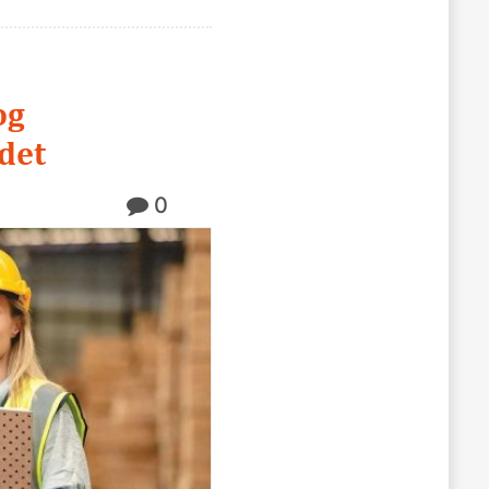
og
det
0