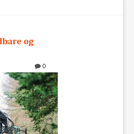
dbare og
0