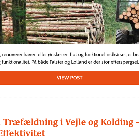
renoverer haven eller ønsker en flot og funktionel indkørsel, er br
funktionalitet. På både Falster og Lolland er der stor efterspørgsel..
VIEW POST
 Træfældning i Vejle og Kolding 
Effektivitet