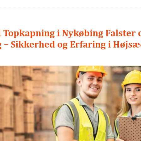
l Topkapning i Nykøbing Falster 
 – Sikkerhed og Erfaring i Højsæ