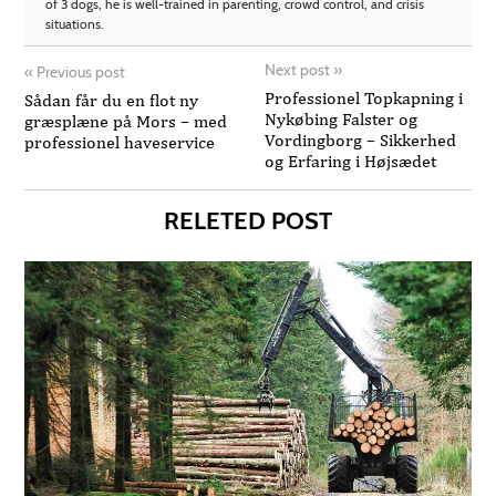
of 3 dogs, he is well-trained in parenting, crowd control, and crisis
situations.
Next post
»
«
Previous post
Professionel Topkapning i
Sådan får du en flot ny
Nykøbing Falster og
græsplæne på Mors – med
Vordingborg – Sikkerhed
professionel haveservice
og Erfaring i Højsædet
RELETED POST