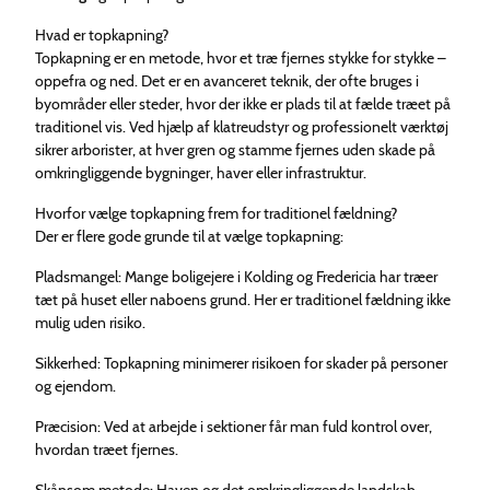
Hvad er topkapning?
Topkapning er en metode, hvor et træ fjernes stykke for stykke –
oppefra og ned. Det er en avanceret teknik, der ofte bruges i
byområder eller steder, hvor der ikke er plads til at fælde træet på
traditionel vis. Ved hjælp af klatreudstyr og professionelt værktøj
sikrer arborister, at hver gren og stamme fjernes uden skade på
omkringliggende bygninger, haver eller infrastruktur.
Hvorfor vælge topkapning frem for traditionel fældning?
Der er flere gode grunde til at vælge topkapning:
Pladsmangel: Mange boligejere i Kolding og Fredericia har træer
tæt på huset eller naboens grund. Her er traditionel fældning ikke
mulig uden risiko.
Sikkerhed: Topkapning minimerer risikoen for skader på personer
og ejendom.
Præcision: Ved at arbejde i sektioner får man fuld kontrol over,
hvordan træet fjernes.
Skånsom metode: Haven og det omkringliggende landskab