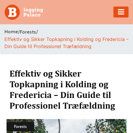
Adventure
Home
/
/
Forests
Effektiv og Sikker Topkapning i Kolding og Fredericia –
Business
Din Guide til Professionel Træfældning
Education
Health
Effektiv og Sikker
Topkapning i Kolding og
Insurance
Fredericia – Din Guide til
Shopping
Professionel Træfældning
Real
Estate
Forests