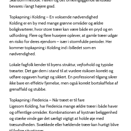
bevares i langt højere grad.
Topkapning i Kolding – En voksende nødvendighed
Kolding er en by med mange grønne områder og ældre
boligkvarterer, hvor store træer kan være både en pryd og en
udfordring. Flere og flere husejere oplever, at gamle træer udgør
en risiko for deres ejendom – især i stormfulde perioder. Her
kommer topkapning i Kolding ind i billedet som en
nødvendighed.
Lokale fagfolk kender til byens struktur, vejforhold og typiske
træarter. Det gør dem i stand til at vurdere risikoen korrekt og
udføre opgaven hurtigt og sikkert. En professionel tilgang sikrer
ikke bare en effektiv fjernelse, men også korrekt bortskaffelse af
grenaffald og stubbe.
Topkapning i Fredericia – Når træet er til fare
Ligesom Kolding, har Fredericia mange ældre træer i både haver
og offentlige områder. Kombinationen af kystnær beliggenhed
og stærke vinde gør det særligt vigtigt at holde øje med
træsundheden. Svækkede eller hældende træer kan hurtigt blive
til farlige situationer.