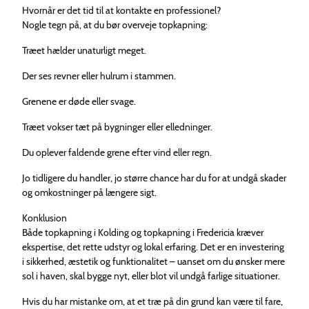
Hvornår er det tid til at kontakte en professionel?
Nogle tegn på, at du bør overveje topkapning:
Træet hælder unaturligt meget.
Der ses revner eller hulrum i stammen.
Grenene er døde eller svage.
Træet vokser tæt på bygninger eller elledninger.
Du oplever faldende grene efter vind eller regn.
Jo tidligere du handler, jo større chance har du for at undgå skader
og omkostninger på længere sigt.
Konklusion
Både topkapning i Kolding og topkapning i Fredericia kræver
ekspertise, det rette udstyr og lokal erfaring. Det er en investering
i sikkerhed, æstetik og funktionalitet – uanset om du ønsker mere
sol i haven, skal bygge nyt, eller blot vil undgå farlige situationer.
Hvis du har mistanke om, at et træ på din grund kan være til fare,