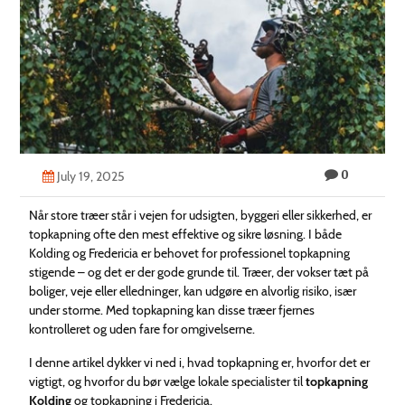
Technology
Contact
Us
0
July 19, 2025
Når store træer står i vejen for udsigten, byggeri eller sikkerhed, er
topkapning ofte den mest effektive og sikre løsning. I både
Kolding og Fredericia er behovet for professionel topkapning
stigende – og det er der gode grunde til. Træer, der vokser tæt på
boliger, veje eller elledninger, kan udgøre en alvorlig risiko, især
under storme. Med topkapning kan disse træer fjernes
kontrolleret og uden fare for omgivelserne.
I denne artikel dykker vi ned i, hvad topkapning er, hvorfor det er
vigtigt, og hvorfor du bør vælge lokale specialister til
topkapning
Kolding
og topkapning i Fredericia.