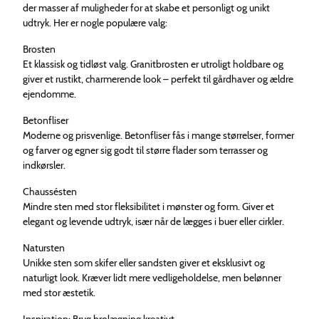
der masser af muligheder for at skabe et personligt og unikt
udtryk. Her er nogle populære valg:
Brosten
Et klassisk og tidløst valg. Granitbrosten er utroligt holdbare og
giver et rustikt, charmerende look – perfekt til gårdhaver og ældre
ejendomme.
Betonfliser
Moderne og prisvenlige. Betonfliser fås i mange størrelser, former
og farver og egner sig godt til større flader som terrasser og
indkørsler.
Chaussésten
Mindre sten med stor fleksibilitet i mønster og form. Giver et
elegant og levende udtryk, især når de lægges i buer eller cirkler.
Natursten
Unikke sten som skifer eller sandsten giver et eksklusivt og
naturligt look. Kræver lidt mere vedligeholdelse, men belønner
med stor æstetik.
Inspiration: Brug brolægning kreativt