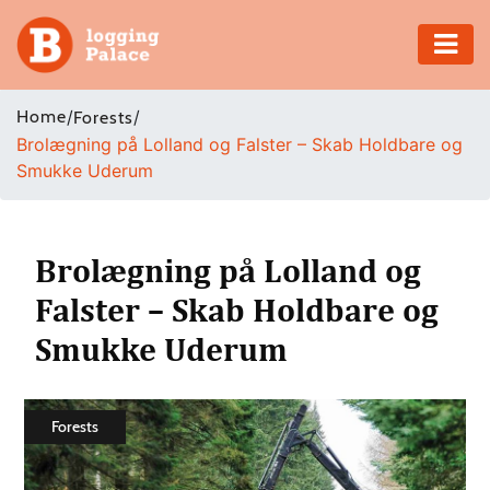
Adventure
Home
/
/
Forests
Brolægning på Lolland og Falster – Skab Holdbare og
Business
Smukke Uderum
Education
Health
Brolægning på Lolland og
Falster – Skab Holdbare og
Insurance
Smukke Uderum
Shopping
Real
Forests
Estate