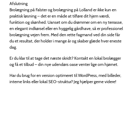
Afslutning
Brolægning på Falster og brolægning på Lolland er ikke kun en
praktisk løsning – det er en måde at tilføre dit hjem værdi,
funktion og skønhed. Uanset om du drømmer om en ny terrasse,
en elegant indkørsel eller en hyggelig gårdhave, så er professionel
brolægning vejen frem. Med den rette fagmand ved din side får
du et resultat, der holder i mange år og skaber glæde hver eneste
dag.
Er du klar til at tage det næste skridt? Kontakt en lokal brolægger
og få et tilbud – din nye udendørs oase venter lige om hjørnet.
Har du brug for en version optimeret til WordPress, med billeder,
interne links eller lokal SEO-struktur? Jeg hjælper gerne videre!