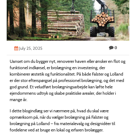
Technology
Contact
Us
0
July 25, 2025
Uanset om du bygger nyt, renoverer haven eller ønsker en flot og
funktionel indkørsel, er brolægning en investering, der
kombinerer æstetik og funktionalitet. På både Falster og Lolland
er der stor efterspørgsel på professionel brolægning, og det med
god grund. Et veludført brolægningsarbejde kan løfte hele
ejendommens udtryk og skabe praktiske arealer, der holder i
mange år.
I dette blogindlæg ser vi nærmere på, hvad du skal være
opmærksom på, når du vælger brolægning på Falster og
brolægning på Lolland – fra materialevalg og designidéer til
fordelene ved at bruge en lokal og erfaren brolægger.