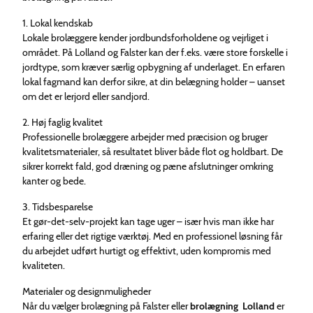
1. Lokal kendskab
Lokale brolæggere kender jordbundsforholdene og vejrliget i
området. På Lolland og Falster kan der f.eks. være store forskelle i
jordtype, som kræver særlig opbygning af underlaget. En erfaren
lokal fagmand kan derfor sikre, at din belægning holder – uanset
om det er lerjord eller sandjord.
2. Høj faglig kvalitet
Professionelle brolæggere arbejder med præcision og bruger
kvalitetsmaterialer, så resultatet bliver både flot og holdbart. De
sikrer korrekt fald, god dræning og pæne afslutninger omkring
kanter og bede.
3. Tidsbesparelse
Et gør-det-selv-projekt kan tage uger – især hvis man ikke har
erfaring eller det rigtige værktøj. Med en professionel løsning får
du arbejdet udført hurtigt og effektivt, uden kompromis med
kvaliteten.
Materialer og designmuligheder
Når du vælger brolægning på Falster eller
brolægning Lolland
er