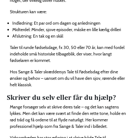
noget, der virkelig bliver husket.
Strukturen kan være:
Indledning: Et par ord om dagen og anledningen
Midterdel: Minder, sjove episoder, måske en lille kærlig drilleri
Afslutning: En tak og en skål
Taler til runde fødselsdage, fx 30, 50 eller 70 år, kan med fordel
indeholde små historiske tilbageblik, der viser, hvor langt
fødselaren er kommet.
Hos Sange & Taler skræddersys Tale til Fødselsdag efter dine
ønsker og behov – uanset om du vil have den sjov, rørende eller
helt klassisk.
Skriver du selv eller får du hjælp?
Mange forsøger selv at skrive deres tale – og det kan sagtens
lykkes. Men det kan være svært at finde den rette tone, holde en
rød tråd og få ordene til at flyde naturligt. Her kommer
professionel hjælp som fra Sange & Taler ind i billedet.
Virksomheden har stor erfaring i at skrive både Tale til