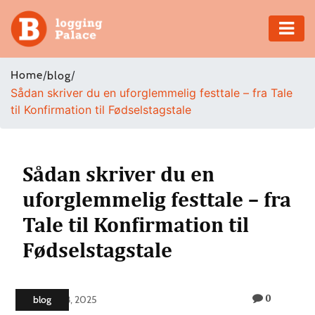
Adventure
Home
/
/
blog
Sådan skriver du en uforglemmelig festtale – fra Tale
Business
til Konfirmation til Fødselstagstale
Education
Health
Sådan skriver du en
uforglemmelig festtale – fra
Insurance
Tale til Konfirmation til
Shopping
Fødselstagstale
Real
Estate
0
blog
July 18, 2025