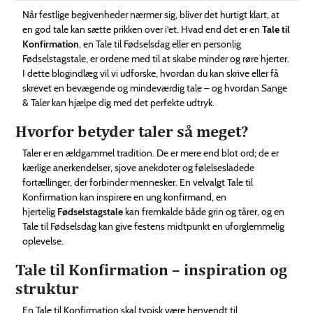
Technology
Når festlige begivenheder nærmer sig, bliver det hurtigt klart, at
en god tale kan sætte prikken over i’et. Hvad end det er en
Tale til
Konfirmation
, en Tale til Fødselsdag eller en personlig
Contact
Fødselstagstale, er ordene med til at skabe minder og røre hjerter.
Us
I dette blogindlæg vil vi udforske, hvordan du kan skrive eller få
skrevet en bevægende og mindeværdig tale – og hvordan Sange
& Taler kan hjælpe dig med det perfekte udtryk.
Hvorfor betyder taler så meget?
Taler er en ældgammel tradition. De er mere end blot ord; de er
kærlige anerkendelser, sjove anekdoter og følelsesladede
fortællinger, der forbinder mennesker. En velvalgt Tale til
Konfirmation kan inspirere en ung konfirmand, en
hjertelig
Fødselstagstale
kan fremkalde både grin og tårer, og en
Tale til Fødselsdag kan give festens midtpunkt en uforglemmelig
oplevelse.
Tale til Konfirmation – inspiration og
struktur
En Tale til Konfirmation skal typisk være henvendt til