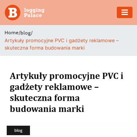
Adventure
Home
/
/
blog
Artykuły promocyjne PVC i gadżety reklamowe –
Business
skuteczna forma budowania marki
Education
Health
Artykuły promocyjne PVC i
gadżety reklamowe –
Insurance
skuteczna forma
Shopping
budowania marki
Real
Estate
blog