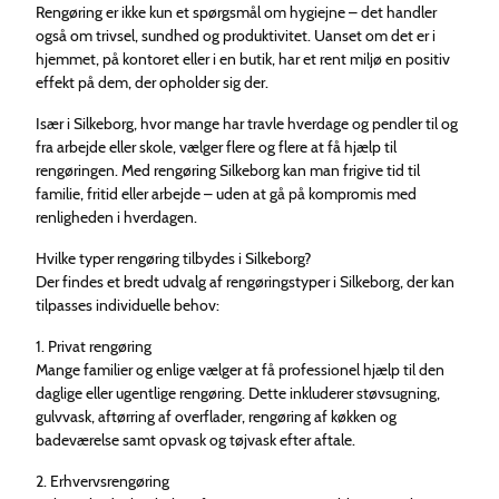
Rengøring er ikke kun et spørgsmål om hygiejne – det handler
også om trivsel, sundhed og produktivitet. Uanset om det er i
hjemmet, på kontoret eller i en butik, har et rent miljø en positiv
effekt på dem, der opholder sig der.
Især i Silkeborg, hvor mange har travle hverdage og pendler til og
fra arbejde eller skole, vælger flere og flere at få hjælp til
rengøringen. Med rengøring Silkeborg kan man frigive tid til
familie, fritid eller arbejde – uden at gå på kompromis med
renligheden i hverdagen.
Hvilke typer rengøring tilbydes i Silkeborg?
Der findes et bredt udvalg af rengøringstyper i Silkeborg, der kan
tilpasses individuelle behov:
1. Privat rengøring
Mange familier og enlige vælger at få professionel hjælp til den
daglige eller ugentlige rengøring. Dette inkluderer støvsugning,
gulvvask, aftørring af overflader, rengøring af køkken og
badeværelse samt opvask og tøjvask efter aftale.
2. Erhvervsrengøring