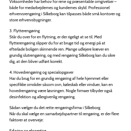
Virksomheder har behov for rene og præsentable omgivelser –
både for medarbejdernes og kundernes skyld. Professionel
erhvervsrengøring i Silkeborg kan tilpasses både små kontorer og
store erhvervsbygninger.
3. Flytterengøring
Står du over for en flytning, er der rigeligt at se til. Med
flytterengøring slipper du for at bruge tid og energi på at
efterlade boligen skinnende ren. Mange udlejere kræver en
grundig slutrengøring, og med rengøring Silkeborg kan du sikre
dig, at den bliver udført korrekt.
4. Hovedrengøring og specialopgaver
Har du brug for en grundig rengøring af hele hjemmet eller
specifikke områder såsom ovn, køleskab eller vinduer, kan en
hovedrengøring være løsningen. Nogle firmaer tilbyder også
desinfektion og allergivenlig rengøring.
Sådan vælger du det rette rengøringsfirma i Silkeborg
Når du skal vælge en samarbejdspartner til rengøring, er der flere
faktorer at overveje:
Erfaring og ekspertise