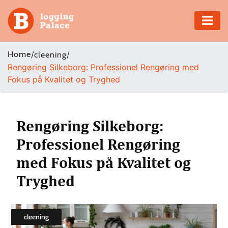
Adventure
Home
/
/
cleening
Rengøring Silkeborg: Professionel Rengøring med
Business
Fokus på Kvalitet og Tryghed
Education
Health
Rengøring Silkeborg:
Professionel Rengøring
Insurance
med Fokus på Kvalitet og
Shopping
Tryghed
Real
Estate
cleening