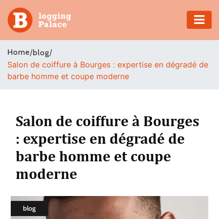
Adventure
Home
/
/
blog
Salon de coiffure à Bourges : expertise en dégradé de
Business
barbe homme et coupe moderne
Education
Health
Salon de coiffure à Bourges
: expertise en dégradé de
Insurance
barbe homme et coupe
Shopping
moderne
Real
Estate
blog