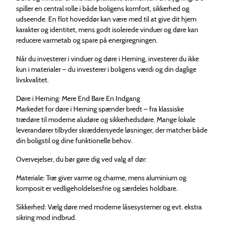
spiller en central rolle i både boligens komfort, sikkerhed og
udseende. En flot hoveddør kan være med til at give dit hjem
karakter og identitet, mens godt isolerede vinduer og døre kan
reducere varmetab og spare på energiregningen.
Når du investerer i vinduer og døre i Herning, investerer du ikke
kun i materialer – du investerer i boligens værdi og din daglige
livskvalitet.
Døre i Herning: Mere End Bare En Indgang
Markedet for døre i Herning spænder bredt – fra klassiske
trædøre til moderne aludøre og sikkerhedsdøre. Mange lokale
leverandører tilbyder skræddersyede løsninger, der matcher både
din boligstil og dine funktionelle behov.
Overvejelser, du bør gøre dig ved valg af dør:
Materiale: Træ giver varme og charme, mens aluminium og
komposit er vedligeholdelsesfrie og særdeles holdbare.
Sikkerhed: Vælg døre med moderne låsesystemer og evt. ekstra
sikring mod indbrud.