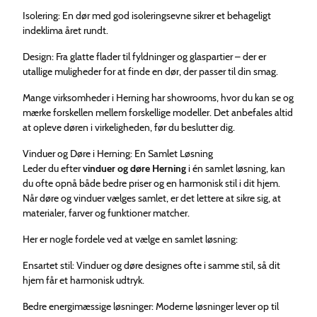
Isolering: En dør med god isoleringsevne sikrer et behageligt
indeklima året rundt.
Design: Fra glatte flader til fyldninger og glaspartier – der er
utallige muligheder for at finde en dør, der passer til din smag.
Mange virksomheder i Herning har showrooms, hvor du kan se og
mærke forskellen mellem forskellige modeller. Det anbefales altid
at opleve døren i virkeligheden, før du beslutter dig.
Vinduer og Døre i Herning: En Samlet Løsning
Leder du efter
vinduer og døre Herning
i én samlet løsning, kan
du ofte opnå både bedre priser og en harmonisk stil i dit hjem.
Når døre og vinduer vælges samlet, er det lettere at sikre sig, at
materialer, farver og funktioner matcher.
Her er nogle fordele ved at vælge en samlet løsning:
Ensartet stil: Vinduer og døre designes ofte i samme stil, så dit
hjem får et harmonisk udtryk.
Bedre energimæssige løsninger: Moderne løsninger lever op til