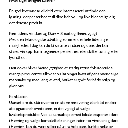
Hvad siger tidligere kunder?
En god leverandør vil altid være interesseret i at finde den
løsning, der passer bedst til dine behov – og ikke blot sælge dig
det dyreste produkt.
Fremtidens Vinduer og Døre – Smart og Bæredygtigt
Med den teknologiske udvikling kommer der hele tiden nye
muligheder. I dag kan du få smarte vinduer og døre, der kan
styres via app, har integrerede persienner, eller skifter toning efter
lysindfald.
Derudover bliver bæredygtighed et stadig større fokusområde.
Mange producenter tilbyder nu løsninger lavet af genanvendelige
materialer og med lang levetid, hvilket er godt for både miljø og
økonomi.
Konklusion
Uanset om du står over for en større renovering eller blot ønsker
at opgradere hoveddøren, er det vigtigt at vælge
kvalitetsprodukter. Ved at samarbejde med lokale eksperter i døre
i Herning og vælge komplette løsninger inden for vinduer og døre
i Herning, kan du være sikker på at få holdbare, funktionelle og