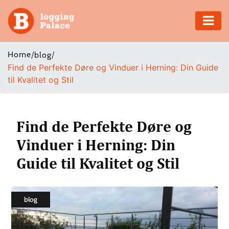
Adventure
Home
/
/
blog
Find de Perfekte Døre og Vinduer i Herning: Din Guide
Business
til Kvalitet og Stil
Education
Health
Find de Perfekte Døre og
Vinduer i Herning: Din
Insurance
Guide til Kvalitet og Stil
Shopping
Real
blog
Estate