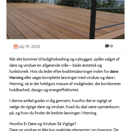
Technology
Contact
Us
0
July 19, 2025
Når det kommer til boligforbedring og nybyggeri, spiller valget af
døre og vinduer en afgørende rolle – både æstetisk og
funktionelt. Hvis du leder efter kvalitetsløsninger inden for
døre
Herning
eller søger komplette løsninger med vinduer og døre i
Herning, så er der heldigvis masser af muligheder, der kombinerer
holdbarhed, design og energieffektivitet.
I denne artikel guider vi dig gennem, hvorfor det er vigtigt at
vælge de rigtige døre og vinduer, hvad du skal være opmærksom
på, og hvor du finder de bedste løsninger i Herning.
Hvorfor Er Døre og Vinduer Så Vigtige?
Døre og vinduer er ikke kun praktiske elementer i en bygning. De