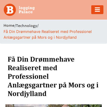
Adventure
Home
/
/
Technology
Få Din Drømmehave Realiseret med Professionel
Business
Anlægsgartner på Mors og i Nordjylland
Education
Health
Få Din Drømmehave
Realiseret med
Insurance
Professionel
Shopping
Anlægsgartner på Mors og i
Nordjylland
Real
Estate