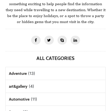
something exciting to help people find the information
they need while travelling to a new destination. Whether it
be the place to enjoy holidays, or a spot to throw a party
or hidden gems that you must visit in the city.
ALL CATEGORIES
(13)
Adventure
(4)
art&gallery
(11)
Automotive