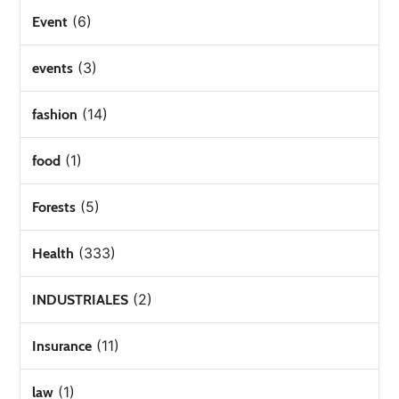
(6)
Event
(3)
events
(14)
fashion
(1)
food
(5)
Forests
(333)
Health
(2)
INDUSTRIALES
(11)
Insurance
(1)
law