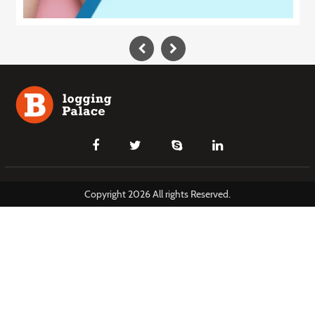
Copyright 2026 All rights Reserved.