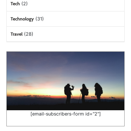
(2)
Tech
(31)
Technology
(28)
Travel
[email-subscribers-form id="2"]