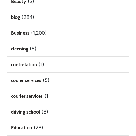
(3)
Beauty
(284)
blog
(1,200)
Business
(6)
cleening
(1)
contretation
(5)
couier services
(1)
courier services
(8)
driving school
(28)
Education