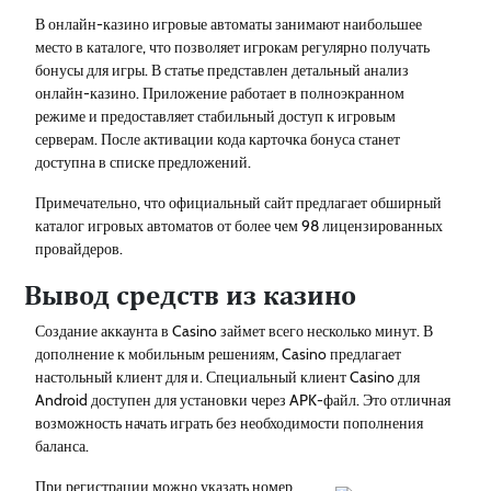
В онлайн-казино игровые автоматы занимают наибольшее
место в каталоге, что позволяет игрокам регулярно получать
бонусы для игры. В статье представлен детальный анализ
онлайн-казино. Приложение работает в полноэкранном
режиме и предоставляет стабильный доступ к игровым
серверам. После активации кода карточка бонуса станет
доступна в списке предложений.
Примечательно, что официальный сайт предлагает обширный
каталог игровых автоматов от более чем 98 лицензированных
провайдеров.
Вывод средств из казино
Создание аккаунта в Casino займет всего несколько минут. В
дополнение к мобильным решениям, Casino предлагает
настольный клиент для и. Специальный клиент Casino для
Android доступен для установки через APK-файл. Это отличная
возможность начать играть без необходимости пополнения
баланса.
При регистрации можно указать номер