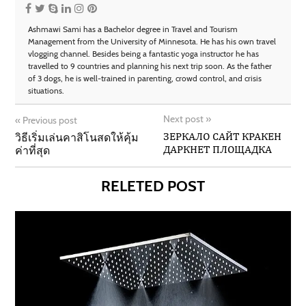
Ashmawi Sami has a Bachelor degree in Travel and Tourism
Management from the University of Minnesota. He has his own travel
vlogging channel. Besides being a fantastic yoga instructor he has
travelled to 9 countries and planning his next trip soon. As the father
of 3 dogs, he is well-trained in parenting, crowd control, and crisis
situations.
Next post
»
«
Previous post
ЗЕРКАЛО САЙТ КРАКЕН
วิธีเริ่มเล่นคาสิโนสดให้คุ้ม
ДАРКНЕТ ПЛОЩАДКА
ค่าที่สุด
RELETED POST