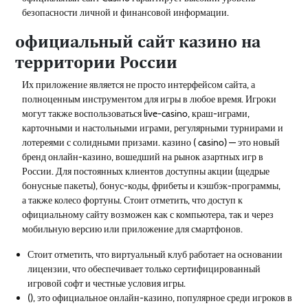
безопасности личной и финансовой информации.
официальный сайт казино на
территории России
Их приложение является не просто интерфейсом сайта, а
полноценным инструментом для игры в любое время. Игроки
могут также воспользоваться live-casino, краш-играми,
карточными и настольными играми, регулярными турнирами и
лотереями с солидными призами. казино ( casino) — это новый
бренд онлайн-казино, вошедший на рынок азартных игр в
России. Для постоянных клиентов доступны акции (щедрые
бонусные пакеты), бонус-коды, фрибеты и кэшбэк-программы,
а также колесо фортуны. Стоит отметить, что доступ к
официальному сайту возможен как с компьютера, так и через
мобильную версию или приложение для смартфонов.
Стоит отметить, что виртуальный клуб работает на основании
лицензии, что обеспечивает только сертифицированный
игровой софт и честные условия игры.
(), это официальное онлайн-казино, популярное среди игроков в