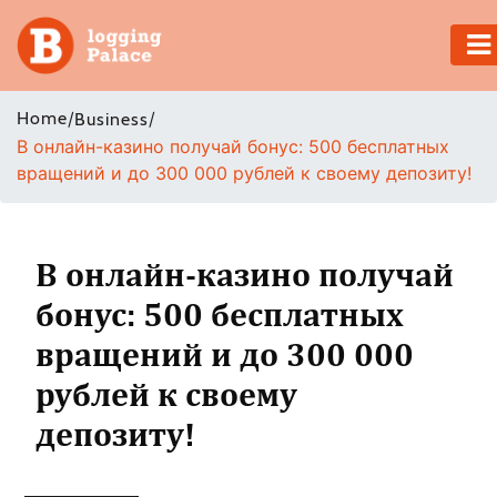
Adventure
Home
/
/
Business
В онлайн-казино получай бонус: 500 бесплатных
Business
вращений и до 300 000 рублей к своему депозиту!
Education
Health
В онлайн-казино получай
бонус: 500 бесплатных
Insurance
вращений и до 300 000
Shopping
рублей к своему
депозиту!
Real
Estate