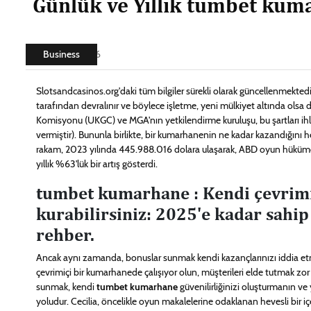
Günlük ve Yıllık tumbet kum
Business
July 1, 2026
Slotsandcasinos.org'daki tüm bilgiler sürekli olarak güncellenmektedi
tarafından devralınır ve böylece işletme, yeni mülkiyet altında ol
Komisyonu (UKGC) ve MGA'nın yetkilendirme kuruluşu, bu şartları ihlal
vermiştir). Bununla birlikte, bir kumarhanenin ne kadar kazandığını he
rakam, 2023 yılında 445.988.016 dolara ulaşarak, ABD oyun hükümeti 
yıllık %63'lük bir artış gösterdi.
tumbet kumarhane : Kendi çevrim
kurabilirsiniz: 2025'e kadar sahi
rehber.
Ancak aynı zamanda, bonuslar sunmak kendi kazançlarınızı iddia etme
çevrimiçi bir kumarhanede çalışıyor olun, müşterileri elde tutmak zor
sunmak, kendi
tumbet kumarhane
güvenilirliğinizi oluşturmanın v
yoludur. Cecilia, öncelikle oyun makalelerine odaklanan hevesli bir iç