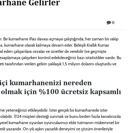
arhane Gelirler
0
r. Bir kumarhane iflas davası açmaya çalıştığında, her zaman bir rakip
sa da, kumarhane olarak kalmaya devam eder.
Birleşik Krallık Kumar
 eden çalışanlara cezalar ve ücretler de verebilir (ve geçmişte
saplamaya çalışırken kontrol edebileceğiniz bazı istatistikler vardır. Bu
tarafından verilen gelirin yaklaşık 1,5 milyon dolarını oluşturdu ve
içi kumarhanenizi nereden
p olmak için %100 ücretsiz kapsamlı
 yeteneğinizi etkileyebilir. İster gerçek bir kumarhanede ister
 olabilir. 7/24 müşteri desteği sunmak ve bunu birden fazla kanalınızda
e yerel kumarhane oyunları oyuncularınızı elde tutmanın mükemmel bir
erik yazarıdır. On yılı aşkın yazarlık deneyimi ve çözüm önerileriyle