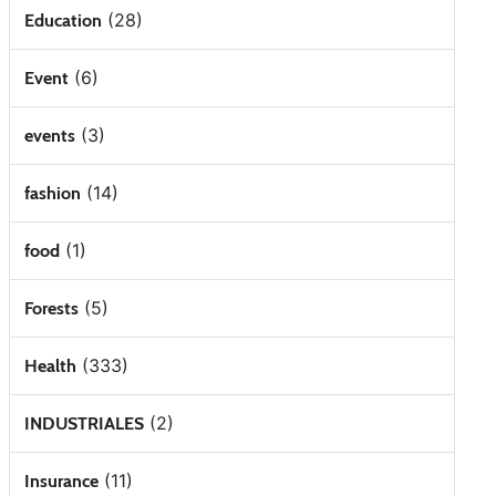
(28)
Education
(6)
Event
(3)
events
(14)
fashion
(1)
food
(5)
Forests
(333)
Health
(2)
INDUSTRIALES
(11)
Insurance