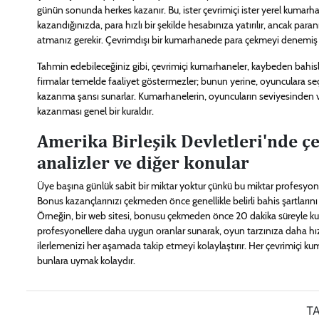
günün sonunda herkes kazanır. Bu, ister çevrimiçi ister yerel kumar
kazandığınızda, para hızlı bir şekilde hesabınıza yatırılır, ancak par
atmanız gerekir. Çevrimdışı bir kumarhanede para çekmeyi denemiş ol
Tahmin edebileceğiniz gibi, çevrimiçi kumarhaneler, kaybeden bahis
firmalar temelde faaliyet göstermezler; bunun yerine, oyunculara seç
kazanma şansı sunarlar. Kumarhanelerin, oyuncuların seviyesinden
kazanması genel bir kuraldır.
Amerika Birleşik Devletleri'nde ç
analizler ve diğer konular
Üye başına günlük sabit bir miktar yoktur çünkü bu miktar profesyonel t
Bonus kazançlarınızı çekmeden önce genellikle belirli bahis şartlarını 
Örneğin, bir web sitesi, bonusu çekmeden önce 20 dakika süreyle kul
profesyonellere daha uygun oranlar sunarak, oyun tarzınıza daha hızlı u
ilerlemenizi her aşamada takip etmeyi kolaylaştırır. Her çevrimiçi kum
bunlara uymak kolaydır.
TA