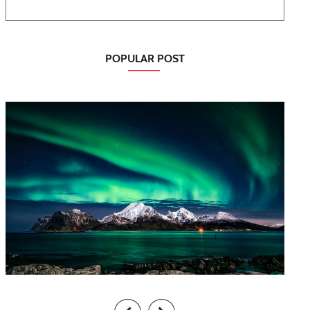
POPULAR POST