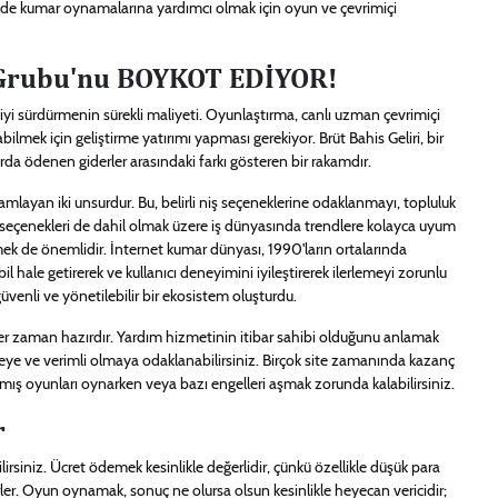
kilde kumar oynamalarına yardımcı olmak için oyun ve çevrimiçi
e Grubu'nu BOYKOT EDİYOR!
jiyi sürdürmenin sürekli maliyeti. Oyunlaştırma, canlı uzman çevrimiçi
bilmek için geliştirme yatırımı yapması gerekiyor. Brüt Bahis Geliri, bir
rda ödenen giderler arasındaki farkı gösteren bir rakamdır.
tamamlayan iki unsurdur. Bu, belirli niş seçeneklerine odaklanmayı, topluluk
 seçenekleri de dahil olmak üzere iş dünyasında trendlere kolayca uyum
ilmek de önemlidir. İnternet kumar dünyası, 1990'ların ortalarında
 hale getirerek ve kullanıcı deneyimini iyileştirerek ilerlemeyi zorunlu
 güvenli ve yönetilebilir bir ekosistem oluşturdu.
 her zaman hazırdır. Yardım hizmetinin itibar sahibi olduğunu anlamak
rmeye ve verimli olmaya odaklanabilirsiniz. Birçok site zamanında kazanç
anmış oyunları oynarken veya bazı engelleri aşmak zorunda kalabilirsiniz.
r
rsiniz. Ücret ödemek kesinlikle değerlidir, çünkü özellikle düşük para
ler. Oyun oynamak, sonuç ne olursa olsun kesinlikle heyecan vericidir;