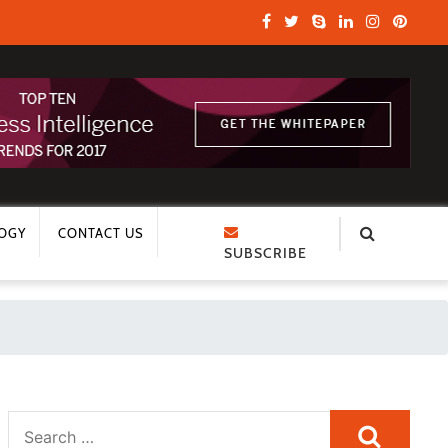
OGY
CONTACT US
SUBSCRIBE
Search